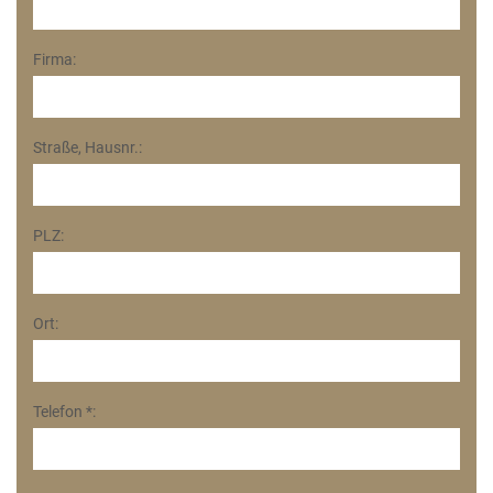
Firma:
Straße, Hausnr.:
PLZ:
Ort:
Telefon *: