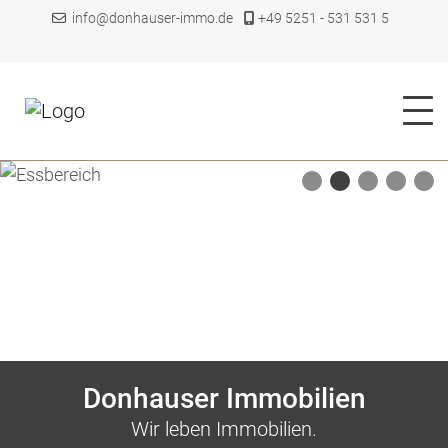
info@donhauser-immo.de
+49 5251 - 531 531 5
1
2
3
4
5
Donhauser Immobilien
Wir leben Immobilien.