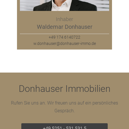
Inhaber
Waldemar Donhauser
+49 174 6140722
w.donhauser@donhauser-immo.de
Donhauser Immobilien
Rufen Sie uns an. Wir freuen uns auf ein persönliches
Gespräch.
+49 5251 - 531 531 5