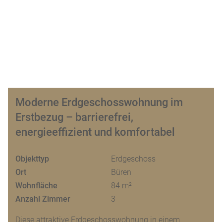
Moderne Erdgeschosswohnung im
Erstbezug – barrierefrei,
energieeffizient und komfortabel
Objekttyp
Erdgeschoss
Ort
Büren
Wohnfläche
84 m²
Anzahl Zimmer
3
Diese attraktive Erdgeschosswohnung in einem